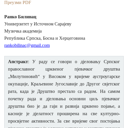
Преузми PDF
КОНТАКТ
Ранко Билинац
Универзитет у Источном Сарајеву
Језик
Музичка академија
English
Српски
Република Српска, Босна и Херцеговина
rankobilinac@gmail.com
Апстракт
: У раду се говори о дјеловању Српског
православног црквеног пјевачког друштва
„Милутиновић“ у Високом у вријеме аустроугарске
окупације, Краљевине Југославије до Другог свјетског
рата, када је Друштво престало са радом. На самом
почетку
рада и дјеловања основни циљ пјевачког
друштва био је да гаји и развија црквено појање, а
касније је дјелатност проширена на све културно-
просвјетне активности. За све вријеме свог постојања