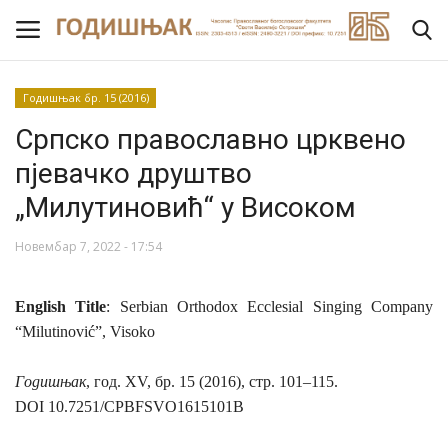
Годишњак бр. 15 (2016)
Српско православно црквено
Насловна
пјевачко друштво
ВИЈЕСТИ
„Милутиновић“ у Високом
О ЧАСОПИСУ
Новембар 7, 2022 - 17:54
УРЕДНИШТВО
English Title
:
Serbian Orthodox Ecclesial Singing Company
“Milutinović”, Visoko
ЗА АУТОРЕ
Годишњак
,
год. Х
V
,
бр. 15 (2016), стр. 101–115.
РЕЦЕНЗИЈЕ
DOI 10.7251/CPBFSVO1615101B
Архив