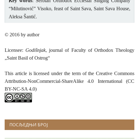
Key words
: Serbian Orthodox Еcclesial Singing Company
“Milutinović” Visoko, feast of Saint Sava, Saint Sava House,
Aleksa Šantić.
© 2016 by author
Licensee:
Godišnjak
, journal of Faculty of Orthodox Theology
„Saint Basil of Ostrog“
This article is licensed under the term of the Creative Commons
Attribution-NonCommercial-ShareAlike 4.0 International (CC
BY-NC-SA 4.0)
ПОСЉЕДЊИ БРОЈ