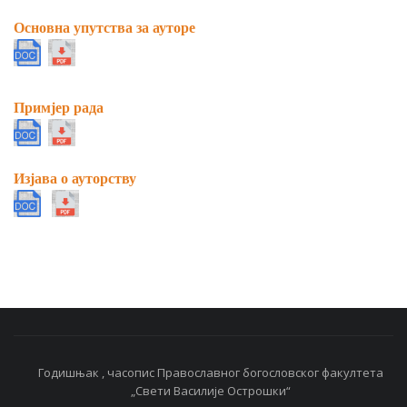
Основна упутства за ауторе
Примјер рада
Изјава о ауторству
Годишњак , часопис Православног богословског факултета
„Свети Василије Острошки“