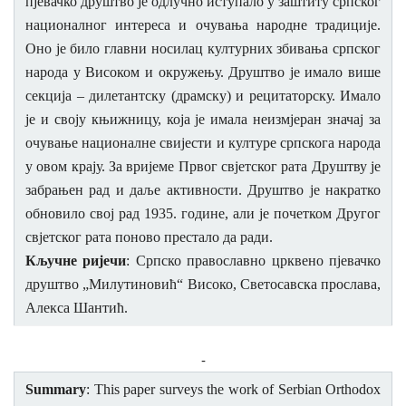
пјевачко друштво је одлучно иступало у заштиту српског
националн
ог интереса и очувања народне традиције.
Оно је било главни носилац културних збивања српског
народа у Високом и окружењу. Друштво је имало више
секција – дилетантску (драмску) и рецитаторску. Имало
је и своју књижницу, која је имала неизмјеран значај за
о
чување националне свијести и културе српскога народа
у овом крају. За вријеме Првог свјетског рата Друштву је
забрањен рад и даље активности. Друштво је накратко
обновило свој рад 1935. године, али је почетком Другог
свјетског рата поново престало да ради.
Кључне ријечи
:
Српско православно црквено пјевачко
друштво „Милутиновић“ Високо, Светосавска прослава,
Алекса Шантић.
-
Summary
:
This paper surveys the work of Serbian Orthodox