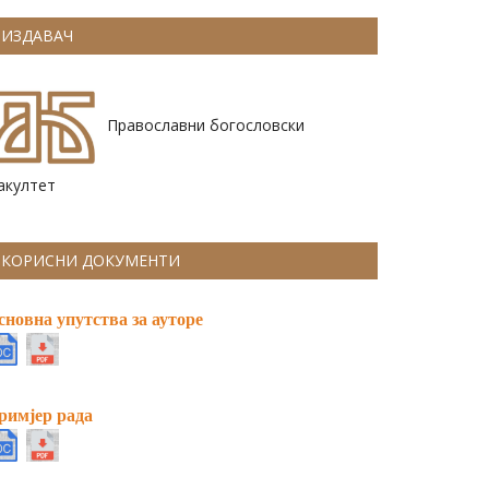
ИЗДАВАЧ
Православни богословски
акултет
КОРИСНИ ДОКУМЕНТИ
сновна упутства за ауторе
римјер рада