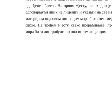
одређене обавезе. На првом мјесту, неопходно је
одговарајући линк на лиценцу и указати на све и
материјала под овом лиценцом мора бити некомерц
сврхе. На трећем мјесту, свако прерађивање, 
мора бити дистрибуисано под истом лиценцом.