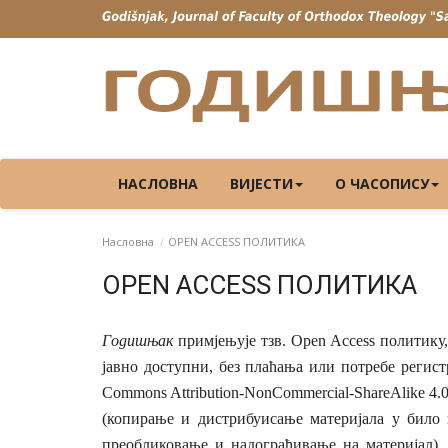
НАСЛОВНА
ВИЈЕСТИ
О ЧАСОПИСУ
Насловна
OPEN ACCESS ПОЛИТИКА
OPEN ACCESS ПОЛИТИКА
Годишњак
примјењује тзв. Open Access политику
јавно доступни, без плаћања или потребе реги
Commons Attribution-NonCommercial-Sha
reAlike 4.0
(копирање и дистрибуисање материјала у било
преобликовање и надограђивање на материјал)