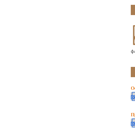
ф
О
П