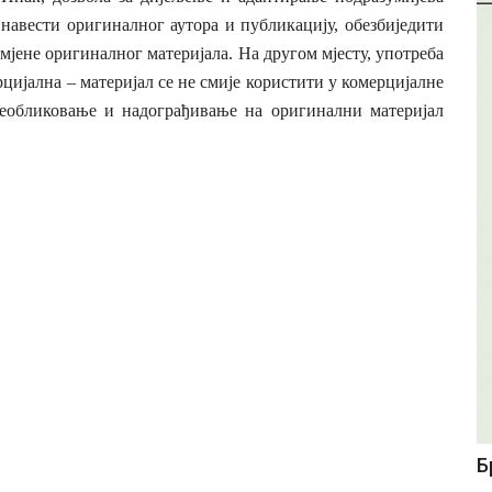
 навести оригиналног аутора и публикацију, обезбиједити
змјене оригиналног материјала. На другом мјест
у, употреба
ијална – материјал се не смије користити у комерцијалне
преобликовање и надограђивање на оригинални материјал
Б