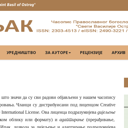
УРЕДНИШТВО
ЗА АУТОРЕ
РЕЦЕНЗИЈЕ
АРХИВ
, што значи да су сви радови објављени у нашем часопису
стровања. Чланци су дистрибуисани под лиценцом
Creative
 International Licens
e
. Ова лиценца подразумијева
дијељење
 ком облику или формату) и
адаптирање
(прерађивање,
.
Ипак, дозвола за дијељење и адаптирање подразумијева