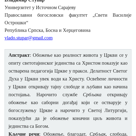
Универзитет у Источном Сарајеву
КОНТАКТ
Православни богословски факултет „Свети Василије
Острошки“
Језик
Република Српска, Босна и Херцеговина
vlado.stupar@gmail.com
English
Српски
Апстракт
: Обожење као реалност живо
та у Цркви се у
опиту светотајинског јединства са Христом показује као
остварена педагогија Цркве у пракси. Делатност Светог
Духа у Цркви увек води ка Христу. Освећене личности
у Цркви откривају тајну слободе и љубави као начина
постојања. Нарочито службе
Србљака
откривају
обожење као саборни догађај који се остварује у
богослужењу Цркве а нарочито у Светој Литургији,
показујући да је обожење коначни циљ живота и
јединства са Богом.
Кључне речи
:
Обожење, благодат,
Србљак
, слобода,