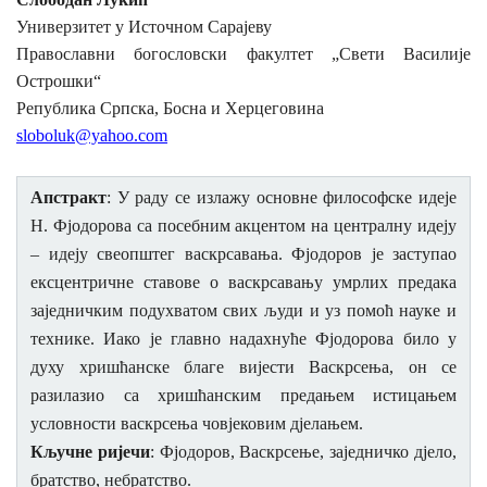
Универзитет у Источном Сарајеву
КОНТАКТ
Православни богословски факултет „Свети Василије
Острошки“
Језик
Република Српска, Босна и Херцеговина
sloboluk@yahoo.com
English
Српски
Апстракт
: У раду се излажу основне философске идеје
Н. Фјодорова са посебним акцентом на централну идеју
– идеју свеопштег васкрсавања. Фјодоров је заступао
ексцентричне ставове о васкрс
авању умрлих предака
заједничким подухватом свих људи и уз помоћ науке и
технике. Иако је главно надахнуће Фјодорова било у
духу хришћанске благе вијести Васкрсења, он се
разилазио са хришћанским предањем истицањем
условности васкрсења човјековим дјелањем.
Кључне ријечи
:
Фјодоров, Васкрсење, заједничко дјело,
братство, небратство.