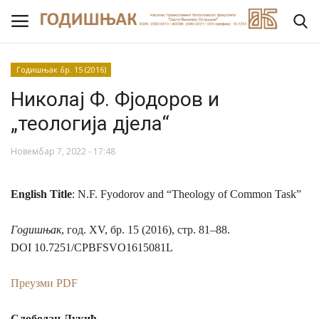
Годишњак бр. 15 (2016)
Николај Ф. Фјодоров и
Насловна
„теологија дјела“
ВИЈЕСТИ
Новембар 7, 2022 - 17:48
О ЧАСОПИСУ
English Title
:
N.F. Fyodorov and “Theology of Common Task”
УРЕДНИШТВО
Годишњак
,
год. Х
V
,
бр. 15 (2016), стр. 81–88.
ЗА АУТОРЕ
DOI 10.7251/CPBFSVO1615081L
РЕЦЕНЗИЈЕ
Преузми PDF
Архив
Слободан Лукић