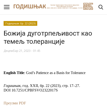
Годишњак бр. 22 (2023)
Божија дуготрпељивост као
Насловна
темељ толеранције
ВИЈЕСТИ
Децембар 21, 2023 - 01:45
О ЧАСОПИСУ
УРЕДНИШТВО
English Title
: God’s Patience as a Basis for Tolerance
ЗА АУТОРЕ
Годишњак
, год. ХХII, бр. 22 (2023), стр. 17–27.
DOI 10.7251/CPBFSVO2322017S
РЕЦЕНЗИЈЕ
Преузми PDF
Архив