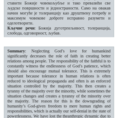
ставити Божије човекољубље и тако превазићи све
људске површности и једностраности. Само на овакав
начин могуће је толеранцију као друштвену потребу и
максимум човекове доброте исправно разумети и
оделотворити.
Кључне речи
: Божија дуготрпељивост, толеранција,
слобода, одговорност, љубав.
Summary
: Neglecting God’s love for humankind
significantly decreases the role of faith in creating better
relations among people. The responsibility of the faithful is to
constantly witness the endlessness of God’s patience, which
should also encourage mutual tolerance. This is extremely
important because tolerance in human relations is often
reduced to ideological propaganda and often is an enforced
situation controlled by the majority. This then creates a
tyranny of the majority over the minority, while sometimes the
situation changes and creates a tyranny of the minority over
the majority. The reason for this is the downgrading of
humanity’s God-given freedom to mere human rights and
responsibilities, which is actually our self-denial in the state of
powerlessness. We have lost the theanthropic dynamic due to