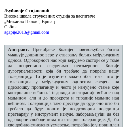
Љубивоје Стојановић
КОНТАКТ
Висока школа струковних студија за васпитаче
„Михаило Палов”, Вршац
Језик
Србија
agapije2013@gmail.com
English
Српски
Апстракт
: Превиђање Божијег човекољубља битно
умањује допринос вере у стварању бољих међуљудских
односа. Одговорност нас који верујемо састоји се у томе
да непрестано сведочимо неизмерност Божије
дуготрпељивости која би требало да покреће нашу
толеранцију. То је изузетно важно због тога што је
толеранција у међуљудским односима сведена на
идеолошку пропаганду и често је изнуђено стање које
контролише већина. То доводи до тираније већине над
мањином, али и до преокрета и тираније мањине над
већином. Толеранција тако престаје да буде оно што би
требало да буде пошто је неодговорни појединци
претварају у инструмент изнуде, заборављајући да без
одговорне слободе нема ни стварне толеранције. Да би
све добило смислено усмерење, потребно је у први план